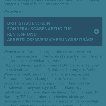
bringen. Darunter fallen unter anderem:
DRITTSTAATEN: KEIN
SONDERAUSGABENABZUG FÜR
RENTEN- UND
ARBEITSLOSENVERSICHERUNGSBEITRÄGE
Wenn man im Ausland tätig ist, sind die dort erzielten
Einnahmen meistens in Deutschland steuerfrei, zum Beispiel
aufgrund einer Vereinbarung zwischen den Staaten
(Doppelbesteuerungsabkommen - DBA). Bei einer Tätigkeit
im Ausland spielt auch die Sozialversicherung eine Rolle.
Wenn man weiß, dass man nur für einen begrenzten
Zeitraum im Ausland tätig ist, ist ein Verbleib in der
deutschen Sozialversicherung sinnvoll. Dann sind die
Sozialversicherungsbeiträge in Deutschland zu zahlen, das
Gehalt wird aber im Ausland versteuert. Das Finanzgericht
Hamburg (FG) hat darüber entschieden, ob die gezahlten
Beiträge in voller Höhe als Sonderausgaben berücksichtigt
werden können oder nur die auf die steuerpflichtigen