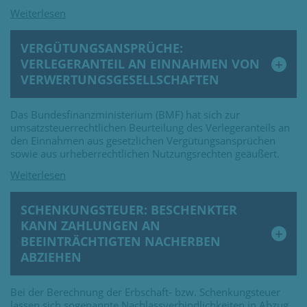
VERGÜTUNGSANSPRÜCHE:
VERLEGERANTEIL AN EINNAHMEN VON
VERWERTUNGSGESELLSCHAFTEN
Das Bundesfinanzministerium (BMF) hat sich zur
umsatzsteuerrechtlichen Beurteilung des Verlegeranteils an
den Einnahmen aus gesetzlichen Vergütungsansprüchen
sowie aus urheberrechtlichen Nutzungsrechten geäußert.
SCHENKUNGSTEUER: BESCHENKTER
KANN ZAHLUNGEN AN
BEEINTRÄCHTIGTEN NACHERBEN
ABZIEHEN
Bei der Berechnung der Erbschaft- bzw. Schenkungsteuer
lassen sich sogenannte Nachlassverbindlichkeiten in Abzug