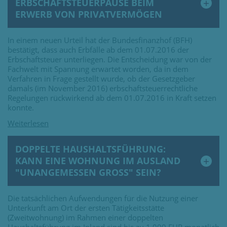
ERBSCHAFTSTEUERPAUSE BEIM
ERWERB VON PRIVATVERMÖGEN
In einem neuen Urteil hat der Bundesfinanzhof (BFH)
bestätigt, dass auch Erbfälle ab dem 01.07.2016 der
Erbschaftsteuer unterliegen. Die Entscheidung war von der
Fachwelt mit Spannung erwartet worden, da in dem
Verfahren in Frage gestellt wurde, ob der Gesetzgeber
damals (im November 2016) erbschaftsteuerrechtliche
Regelungen rückwirkend ab dem 01.07.2016 in Kraft setzen
konnte.
DOPPELTE HAUSHALTSFÜHRUNG:
KANN EINE WOHNUNG IM AUSLAND
"UNANGEMESSEN GROSS" SEIN?
Die tatsächlichen Aufwendungen für die Nutzung einer
Unterkunft am Ort der ersten Tätigkeitsstätte
(Zweitwohnung) im Rahmen einer doppelten