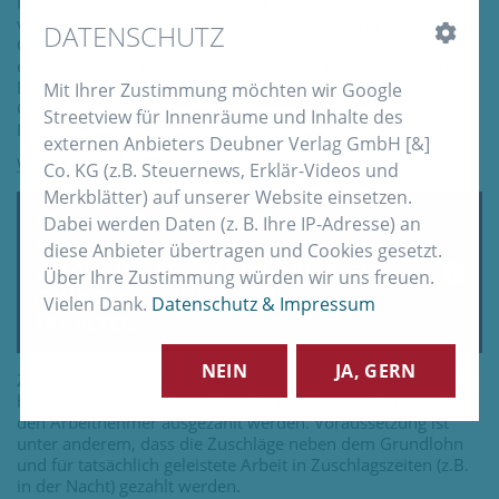
bereits zweimal zur umsatz- und
versicherungsteuerrechtlichen Behandlung von
DATENSCHUTZ
Garantiezusagen von Kfz-Händlern geäußert. Auslöser war
ein Urteil des Bundesfinanzhofs (BFH) aus dem Jahr 2018.
Darin hatte der BFH entschieden, dass die entgeltliche
Mit Ihrer Zustimmung möchten wir Google
Garantiezusage eines Kfz-Händlers als eigenständige
Streetview für Innenräume und Inhalte des
Leistung umsatzsteuerfrei ist.
externen Anbieters Deubner Verlag GmbH [&]
Co. KG (z.B. Steuernews, Erklär-Videos und
Merkblätter) auf unserer Website einsetzen.
SONNTAGS-, FEIERTAGS- UND
Dabei werden Daten (z. B. Ihre IP-Adresse) an
NACHTARBEIT: STEUERFREIHEIT FÜR
diese Anbieter übertragen und Cookies gesetzt.
ZUSCHLÄGE BLEIBT BEI VARIABLER
Über Ihre Zustimmung würden wir uns freuen.
GRUNDLOHNAUFSTOCKUNG
Vielen Dank.
Datenschutz & Impressum
ERHALTEN
NEIN
JA, GERN
Zuschläge für Sonntags-, Feiertags- und Nachtarbeit können
bis zu einer gesetzlich festgelegten Höhe lohnsteuerfrei an
den Arbeitnehmer ausgezahlt werden. Voraussetzung ist
unter anderem, dass die Zuschläge neben dem Grundlohn
und für tatsächlich geleistete Arbeit in Zuschlagszeiten (z.B.
in der Nacht) gezahlt werden.