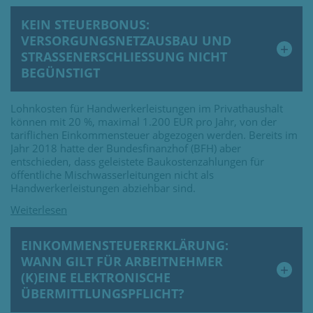
KEIN STEUERBONUS:
VERSORGUNGSNETZAUSBAU UND
STRASSENERSCHLIESSUNG NICHT BE
GÜNSTIGT
Lohnkosten für Handwerkerleistungen im Privathaushalt
können mit 20 %, maximal 1.200 EUR pro Jahr, von der
tariflichen Einkommensteuer abgezogen werden. Bereits im
Jahr 2018 hatte der Bundesfinanzhof (BFH) aber
entschieden, dass geleistete Baukostenzahlungen für
öffentliche Mischwasserleitungen nicht als
Handwerkerleistungen abziehbar sind.
EINKOMMENSTEUERERKLÄRUNG:
WANN GILT FÜR ARBEITNEHMER
(K)EINE ELEKTRONISCHE
ÜBERMITTLUNGSPFLICHT?