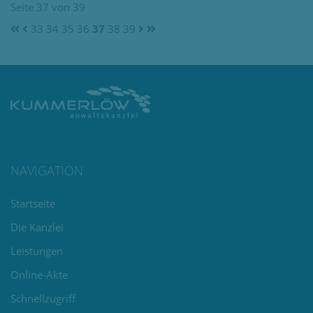
Seite 37 von 39
33
34
35
36
37
38
39
NAVIGATION
Navigation
Startseite
überspringen
Die Kanzlei
Leistungen
Online-Akte
Schnellzugriff