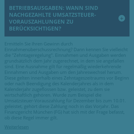
BETRIEBSAUSGABEN: WANN SIND
NACHGEZAHLTE UMSATZSTEUER-
VORAUSZAHLUNGEN ZU
BERÜCKSICHTIGEN?
Ermitteln Sie Ihren Gewinn durch
Einnahmenüberschussrechnung? Dann kennen Sie vielleicht
die "Zehntageregelung". Einnahmen und Ausgaben werden
grundsätzlich dem Jahr zugerechnet, in dem sie angefallen
sind. Eine Ausnahme gilt für regelmäßig wiederkehrende
Einnahmen und Ausgaben um den Jahreswechsel herum.
Diese gelten innerhalb eines Zehntageszeitraums vor Beginn
oder nach Beendigung des Kalenderjahres als in dem
Kalenderjahr zugeflossen bzw. geleistet, zu dem sie
wirtschaftlich gehören. Wurde zum Beispiel die
Umsatzsteuer-Vorauszahlung für Dezember bis zum 10.01.
geleistet, gehört diese Zahlung noch in das Vorjahr. Das
Finanzgericht München (FG) hat sich mit der Frage befasst,
ob diese Regel immer gilt.