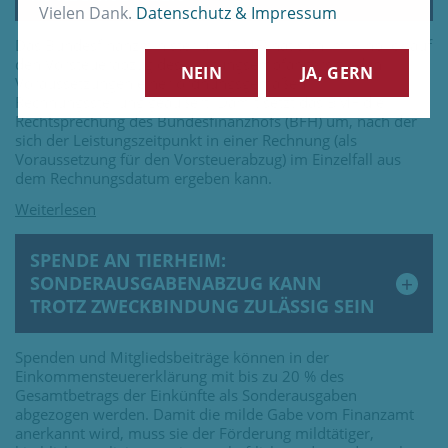
Vielen Dank.
Datenschutz & Impressum
Das Bundesfinanzministerium (BMF) hat sich im Hinblick auf
den Vorsteuerabzug des Leistungsempfängers zu den
NEIN
JA, GERN
Voraussetzungen einer ordnungsgemäßen
Rechnungsstellung geäußert. Damit setzt das BMF die
Rechtsprechung des Bundesfinanzhofs (BFH) um, nach der
sich der Leistungszeitpunkt in einer Rechnung (als
Voraussetzung für den Vorsteuerabzug) im Einzelfall aus
dem Rechnungsdatum ergeben kann.
SPENDE AN TIERHEIM:
SONDERAUSGABENABZUG KANN
TROTZ ZWECKBINDUNG ZULÄSSIG SEIN
Spenden und Mitgliedsbeiträge können in der
Einkommensteuererklärung mit bis zu 20 % des
Gesamtbetrags der Einkünfte als Sonderausgaben
abgezogen werden. Damit die milde Gabe vom Finanzamt
anerkannt wird, muss sie der Förderung mildtätiger,