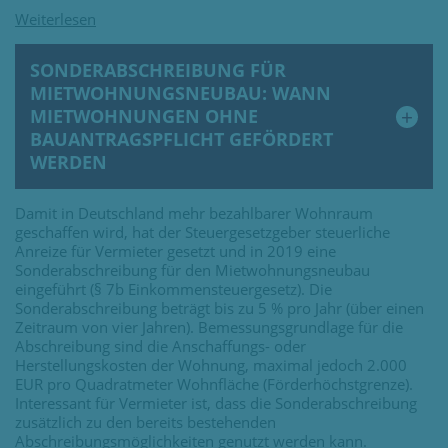
SONDERABSCHREIBUNG FÜR
MIETWOHNUNGSNEUBAU: WANN
MIETWOHNUNGEN OHNE
BAUANTRAGSPFLICHT GEFÖRDERT
WERDEN
Damit in Deutschland mehr bezahlbarer Wohnraum
geschaffen wird, hat der Steuergesetzgeber steuerliche
Anreize für Vermieter gesetzt und in 2019 eine
Sonderabschreibung für den Mietwohnungsneubau
eingeführt (§ 7b Einkommensteuergesetz). Die
Sonderabschreibung beträgt bis zu 5 % pro Jahr (über einen
Zeitraum von vier Jahren). Bemessungsgrundlage für die
Abschreibung sind die Anschaffungs- oder
Herstellungskosten der Wohnung, maximal jedoch 2.000
EUR pro Quadratmeter Wohnfläche (Förderhöchstgrenze).
Interessant für Vermieter ist, dass die Sonderabschreibung
zusätzlich zu den bereits bestehenden
Abschreibungsmöglichkeiten genutzt werden kann.