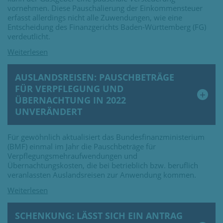
vornehmen. Diese Pauschalierung der Einkommensteuer
erfasst allerdings nicht alle Zuwendungen, wie eine
Entscheidung des Finanzgerichts Baden-Württemberg (FG)
verdeutlicht.
AUSLANDSREISEN: PAUSCHBETRÄGE
FÜR VERPFLEGUNG UND
ÜBERNACHTUNG IN 2022
UNVERÄNDERT
Für gewöhnlich aktualisiert das Bundesfinanzministerium
(BMF) einmal im Jahr die Pauschbeträge für
Verpflegungsmehraufwendungen und
Übernachtungskosten, die bei betrieblich bzw. beruflich
veranlassten Auslandsreisen zur Anwendung kommen.
SCHENKUNG: LÄSST SICH EIN ANTRAG