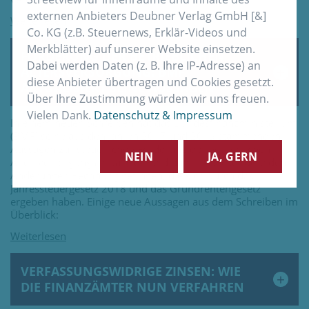
externen Anbieters Deubner Verlag GmbH [&]
Co. KG (z.B. Steuernews, Erklär-Videos und
Merkblätter) auf unserer Website einsetzen.
FÖRDERUNG DER BETRIEBLICHEN
Dabei werden Daten (z. B. Ihre IP-Adresse) an
ALTERSVERSORGUNG: BMF
diese Anbieter übertragen und Cookies gesetzt.
AKTUALISIERT SEINE AUSSAGEN
Über Ihre Zustimmung würden wir uns freuen.
Vielen Dank.
Datenschutz & Impressum
In einem neuen Schreiben hat das Bundesfinanzministerium
(BMF) seine aus den Jahren 2017 und 2019 stammenden
Aussagen zur steuerlichen Förderung der betrieblichen
NEIN
JA, GERN
Altersversorgung aktualisiert und damit insbesondere den
Änderungen Rechnung getragen, die sich durch das
Jahressteuergesetz 2018 und das Grundrentengesetz
ergeben haben. Einige neue Aussagen aus dem Schreiben im
Überblick:
VERFASSUNGSWIDRIGE ZINSEN: WIE
DIE FINANZÄMTER NUN VERFAHREN