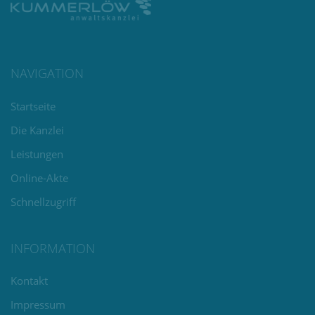
NAVIGATION
Navigation
Startseite
überspringen
Die Kanzlei
Leistungen
Online-Akte
Schnellzugriff
INFORMATION
Navigation
Kontakt
überspringen
Impressum