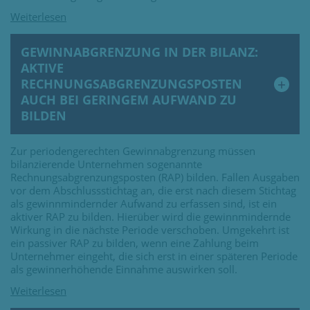
GEWINNABGRENZUNG IN DER BILANZ:
AKTIVE
RECHNUNGSABGRENZUNGSPOSTEN
AUCH BEI GERINGEM AUFWAND ZU
BILDEN
Zur periodengerechten Gewinnabgrenzung müssen
bilanzierende Unternehmen sogenannte
Rechnungsabgrenzungsposten (RAP) bilden. Fallen Ausgaben
vor dem Abschlussstichtag an, die erst nach diesem Stichtag
als gewinnmindernder Aufwand zu erfassen sind, ist ein
aktiver RAP zu bilden. Hierüber wird die gewinnmindernde
Wirkung in die nächste Periode verschoben. Umgekehrt ist
ein passiver RAP zu bilden, wenn eine Zahlung beim
Unternehmer eingeht, die sich erst in einer späteren Periode
als gewinnerhöhende Einnahme auswirken soll.