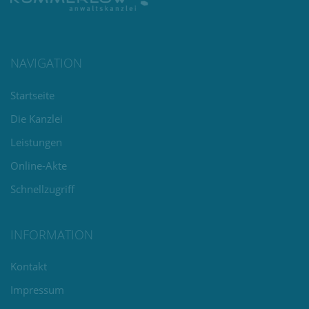
NAVIGATION
Navigation
Startseite
überspringen
Die Kanzlei
Leistungen
Online-Akte
Schnellzugriff
INFORMATION
Navigation
Kontakt
überspringen
Impressum