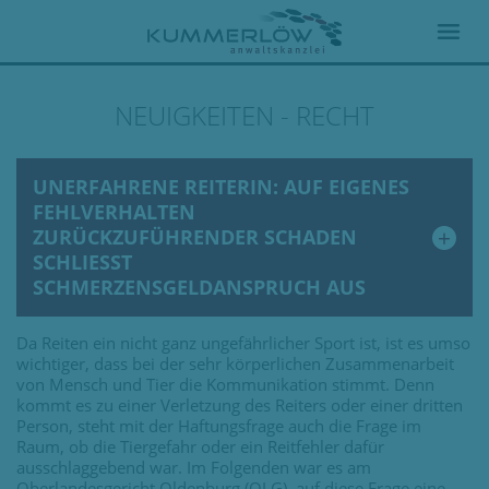
NEUIGKEITEN - RECHT
UNERFAHRENE REITERIN: AUF EIGENES
FEHLVERHALTEN
ZURÜCKZUFÜHRENDER SCHADEN
SCHLIESST S
CHMERZENSGELDANSPRUCH AUS
Da Reiten ein nicht ganz ungefährlicher Sport ist, ist es umso
wichtiger, dass bei der sehr körperlichen Zusammenarbeit
von Mensch und Tier die Kommunikation stimmt. Denn
kommt es zu einer Verletzung des Reiters oder einer dritten
Person, steht mit der Haftungsfrage auch die Frage im
Raum, ob die Tiergefahr oder ein Reitfehler dafür
ausschlaggebend war. Im Folgenden war es am
Oberlandesgericht Oldenburg (OLG), auf diese Frage eine