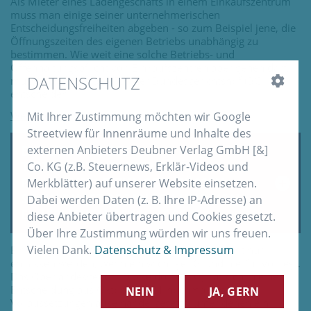
Als Mieter eines Ladengeschäfts in einem Einkaufszentrum
muss man einige seiner unternehmerischen
Entscheidungsfreiheiten abgeben - so zum Beispiel jene, die
Öffnungszeiten des eigenen Betriebs unabhängig zu
bestimmen. Wie weit eine solche Betriebs- und
Offenhaltungspflicht von Einkaufszentren aber gehen darf,
DATENSCHUTZ
musste im folgenden Fall der Bundesgerichtshof (BGH)
entscheiden.
Mit Ihrer Zustimmung möchten wir Google
Streetview für Innenräume und Inhalte des
externen Anbieters Deubner Verlag GmbH [&]
ENTLASSUNG DES
TESTAMENTSVOLLSTRECKERS:
Co. KG (z.B. Steuernews, Erklär-Videos und
PFLICHTVERLETZUNGEN MÜSSEN
Merkblätter) auf unserer Website einsetzen.
SCHULDHAFT BEGANGEN UND VON
Dabei werden Daten (z. B. Ihre IP-Adresse) an
ERHEBLICHEM GEWICHT SEIN
diese Anbieter übertragen und Cookies gesetzt.
Über Ihre Zustimmung würden wir uns freuen.
Vielen Dank.
Datenschutz & Impressum
Ein Testamentsvollstrecker kann aus seinem Amt nur
entlassen werden, wenn ein wichtiger Grund hierfür vorliegt.
Das Oberlandesgericht Düsseldorf (OLG) hat sich in einer
Entscheidung aus Oktober 2021 nochmals mit den
NEIN
JA, GERN
Voraussetzungen auseinandergesetzt, unter denen ein