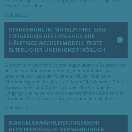
Antwort zu finden.
KINDESWOHL IM MITTELPUNKT: EINE
STEIGERUNG DES UMGANGS AUF
HÄLFTIGES WECHSELMODELL TROTZ
ELTERLICHER UNEINIGKEIT MÖGLICH
Wie sehr sich elterliche Vorstellungen über die Belastbarkeit
der eigenen Kinder von deren eigenen Vorstellungen
unterscheiden, zeigt der folgende Fall, der final beim
Oberlandesgericht Frankfurt am Main (OLG) landete. Denn
während Vater und Mutter sich über den Umfang des
Umgangs uneins waren, hatte das betreffende Kind bereits
ganz klare Vorstellungen zum getrennten Familienleben.
MÄNGELGEWÄHRLEISTUNGSRECHT
BEIM PFERDEKAUF: VERNARBUNGEN