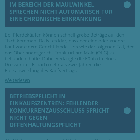
IM BEREICH DER MAULWINKEL
SPRECHEN NICHT AUTOMATISCH FÜR
EINE CHRONISCHE ERKRANKUNG
Bei Pferdekäufen können schnell große Beträge auf den
Tisch kommen. Da ist es klar, dass der eine oder andere
Kauf vor einem Gericht landet - so wie der folgende Fall, den
das Oberlandesgericht Frankfurt am Main (OLG) zu
behandeln hatte. Dabei verlangte die Käuferin eines
Dressurpferds nach mehr als zwei Jahren die
Rückabwicklung des Kaufvertrags.
BETRIEBSPFLICHT IN
EINKAUFSZENTREN: FEHLENDER
KONKURRENZAUSSCHLUSS SPRICHT
NICHT GEGEN
OFFENHALTUNGSPFLICHT