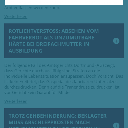
Testamentsvollstrecker wegen Pflichtverletzung aus seinem
Amt entlassen werden kann.
ROTLICHTVERSTOSS: ABSEHEN VOM F
AHRVERBOT ALS UNZUMUTBARE H
ÄRTE BEI DREIFACHMUTTER IN A
USBILDUNG
Der folgende Fall des Amtsgerichts Dortmund (AG) zeigt,
dass Gerichte durchaus fähig sind, Strafen an die
individuelle Lebenssituation anzupassen. Doch Vorsicht: Das
ist kein Freibrief, das Gaspedal des fahrbaren Untersatzes
durchzudrücken. Denn auf die Tränendrüse zu drücken, ist
vor Gericht kein Garant für Milde.
TROTZ GEHBEHINDERUNG: BEKLAGTER
MUSS ABSCHLEPPKOSTEN NACH