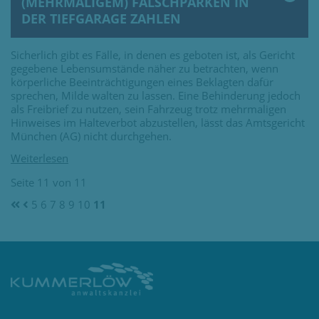
(MEHRMALIGEM) FALSCHPARKEN IN
DER TIEFGARAGE ZAHLEN
Sicherlich gibt es Fälle, in denen es geboten ist, als Gericht
gegebene Lebensumstände näher zu betrachten, wenn
körperliche Beeinträchtigungen eines Beklagten dafür
sprechen, Milde walten zu lassen. Eine Behinderung jedoch
als Freibrief zu nutzen, sein Fahrzeug trotz mehrmaligen
Hinweises im Halteverbot abzustellen, lässt das Amtsgericht
München (AG) nicht durchgehen.
Seite 11 von 11
5
6
7
8
9
10
11